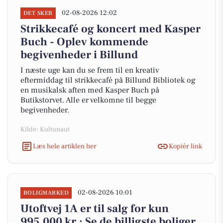
02-08-2026 12:02
DET SKER
Strikkecafé og koncert med Kasper
Buch - Oplev kommende
begivenheder i Billund
I næste uge kan du se frem til en kreativ
eftermiddag til strikkecafé på Billund Bibliotek og
en musikalsk aften med Kasper Buch på
Butikstorvet. Alle er velkomne til begge
begivenheder.
Kilde: Kultunaut
Læs hele artiklen her
Kopiér link
02-08-2026 10:01
BOLIGMARKED
Utoftvej 1A er til salg for kun
995.000 kr.: Se de billigste boliger