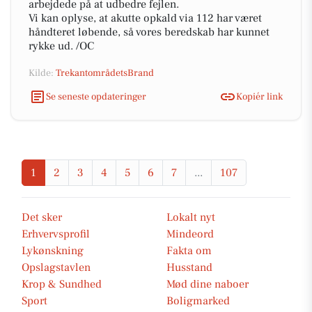
arbejdede på at udbedre fejlen.
Vi kan oplyse, at akutte opkald via 112 har været
håndteret løbende, så vores beredskab har kunnet
rykke ud. /OC
Kilde:
TrekantområdetsBrand
Se seneste opdateringer
Kopiér link
1
2
3
4
5
6
7
...
107
Det sker
Lokalt nyt
Erhvervsprofil
Mindeord
Lykønskning
Fakta om
Opslagstavlen
Husstand
Krop & Sundhed
Mød dine naboer
Sport
Boligmarked