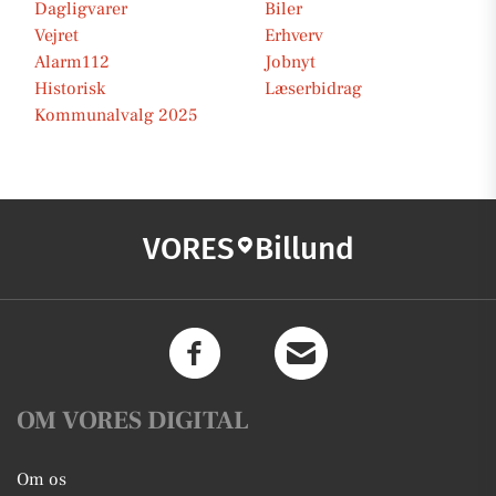
Dagligvarer
Biler
Vejret
Erhverv
Alarm112
Jobnyt
Historisk
Læserbidrag
Kommunalvalg 2025
VORES
Billund
OM VORES DIGITAL
Om os