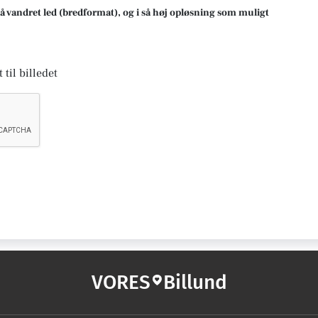
på vandret led (bredformat), og i så høj opløsning som muligt
 til billedet
VORES
Billund