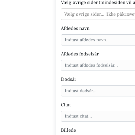
Vælg øvrige sider (mindesiden vil al
Vælg øvrige sider... (ikke påkræve
Afdødes navn
Afdødes fødselsår
Dødsår
Citat
Billede