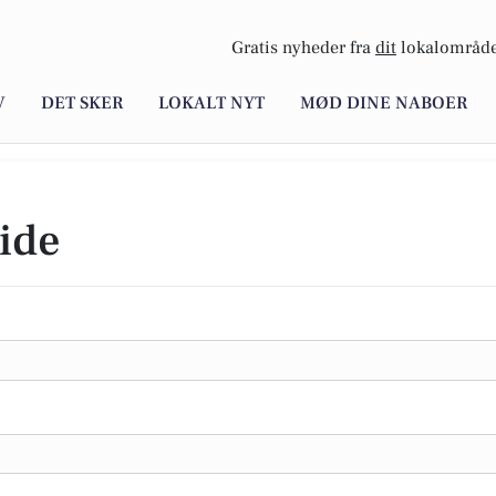
Gratis nyheder fra
dit
lokalområde
V
DET SKER
LOKALT NYT
MØD DINE NABOER
ide