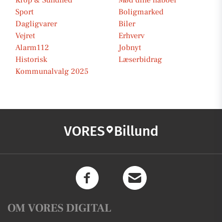
Krop & Sundhed
Mød dine naboer
Sport
Boligmarked
Dagligvarer
Biler
Vejret
Erhverv
Alarm112
Jobnyt
Historisk
Læserbidrag
Kommunalvalg 2025
VORES
Billund
OM VORES DIGITAL