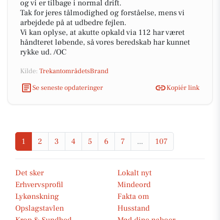
og vi er tilbage i normal drift.
Tak for jeres tålmodighed og forståelse, mens vi
arbejdede på at udbedre fejlen.
Vi kan oplyse, at akutte opkald via 112 har været
håndteret løbende, så vores beredskab har kunnet
rykke ud. /OC
Kilde:
TrekantområdetsBrand
Se seneste opdateringer
Kopiér link
1
2
3
4
5
6
7
...
107
Det sker
Lokalt nyt
Erhvervsprofil
Mindeord
Lykønskning
Fakta om
Opslagstavlen
Husstand