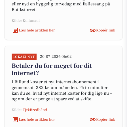
eller nyd en hyggelig torvedag med fællessang på
Butikstorvet.
Kilde: Kultunaut
Læs hele artiklen her
Kopiér link
20-07-2026 06:02
LOKALT NYT
Betaler du for meget for dit
internet?
I Billund koster et nyt internetabonnement i
gennemsnit 382 kr. om måneden. På to minutter
kan du se, hvad nyt internet koster for dig lige nu –
og om der er penge at spare ved at skifte.
Kilde:
TjekBredbånd
Læs hele artiklen her
Kopiér link