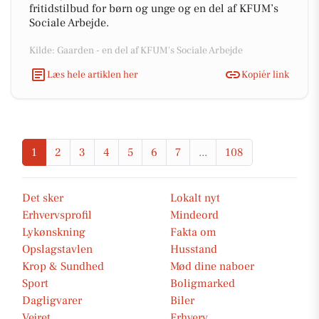
fritidstilbud for børn og unge og en del af KFUM’s
Sociale Arbejde.
Kilde: Gaarden - en del af KFUM's Sociale Arbejde
Læs hele artiklen her
Kopiér link
1
2
3
4
5
6
7
...
108
Det sker
Lokalt nyt
Erhvervsprofil
Mindeord
Lykønskning
Fakta om
Opslagstavlen
Husstand
Krop & Sundhed
Mød dine naboer
Sport
Boligmarked
Dagligvarer
Biler
Vejret
Erhverv