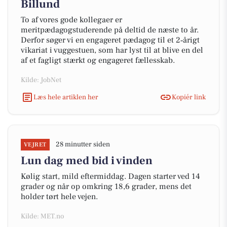
Billund
To af vores gode kollegaer er
meritpædagogstuderende på deltid de næste to år.
Derfor søger vi en engageret pædagog til et 2‑årigt
vikariat i vuggestuen, som har lyst til at blive en del
af et fagligt stærkt og engageret fællesskab.
Kilde: JobNet
Læs hele artiklen her
Kopiér link
28 minutter siden
VEJRET
Lun dag med bid i vinden
Kølig start, mild eftermiddag. Dagen starter ved 14
grader og når op omkring 18,6 grader, mens det
holder tørt hele vejen.
Kilde: MET.no