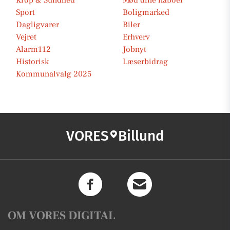
Krop & Sundhed
Mød dine naboer
Sport
Boligmarked
Dagligvarer
Biler
Vejret
Erhverv
Alarm112
Jobnyt
Historisk
Læserbidrag
Kommunalvalg 2025
VORES
Billund
OM VORES DIGITAL