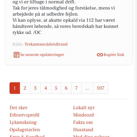
og vi er tilbage i normal drift.
Tak for jeres tålmodighed og forståelse, mens vi
arbejdede på at udbedre fejlen.
Vi kan oplyse, at akutte opkald via 112 har været
håndteret løbende, så vores beredskab har kunnet
rykke ud. /OC
Kilde:
TrekantområdetsBrand
Se seneste opdateringer
Kopiér link
1
2
3
4
5
6
7
...
107
Det sker
Lokalt nyt
Erhvervsprofil
Mindeord
Lykønskning
Fakta om
Opslagstavlen
Husstand