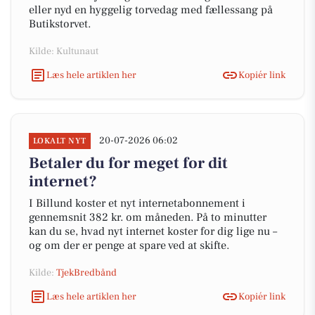
eller nyd en hyggelig torvedag med fællessang på
Butikstorvet.
Kilde: Kultunaut
Læs hele artiklen her
Kopiér link
20-07-2026 06:02
LOKALT NYT
Betaler du for meget for dit
internet?
I Billund koster et nyt internetabonnement i
gennemsnit 382 kr. om måneden. På to minutter
kan du se, hvad nyt internet koster for dig lige nu –
og om der er penge at spare ved at skifte.
Kilde:
TjekBredbånd
Læs hele artiklen her
Kopiér link