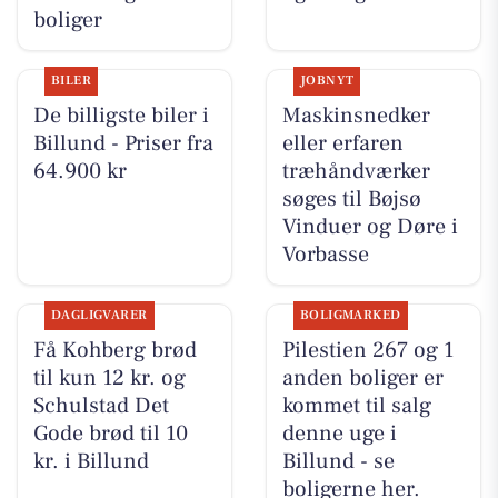
boliger
BILER
JOBNYT
De billigste biler i
Maskinsnedker
Billund - Priser fra
eller erfaren
64.900 kr
træhåndværker
søges til Bøjsø
Vinduer og Døre i
Vorbasse
DAGLIGVARER
BOLIGMARKED
Få Kohberg brød
Pilestien 267 og 1
til kun 12 kr. og
anden boliger er
Schulstad Det
kommet til salg
Gode brød til 10
denne uge i
kr. i Billund
Billund - se
boligerne her.