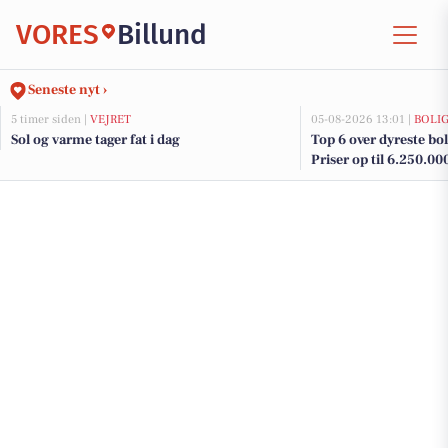
VORES
Billund
Seneste nyt ›
5 timer siden |
VEJRET
05-08-2026 13:01 |
BOLI
Sol og varme tager fat i dag
Top 6 over dyreste boli
Priser op til 6.250.00