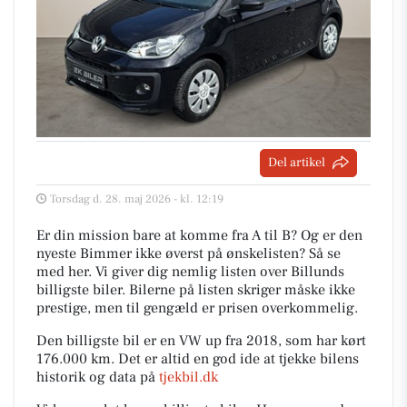
Del artikel
Torsdag d. 28. maj 2026 - kl. 12:19
Er din mission bare at komme fra A til B? Og er den
nyeste Bimmer ikke øverst på ønskelisten? Så se
med her. Vi giver dig nemlig listen over Billunds
billigste biler. Bilerne på listen skriger måske ikke
prestige, men til gengæld er prisen overkommelig.
Den billigste bil er en VW up fra 2018, som har kørt
176.000 km. Det er altid en god ide at tjekke bilens
historik og data på
tjekbil.dk