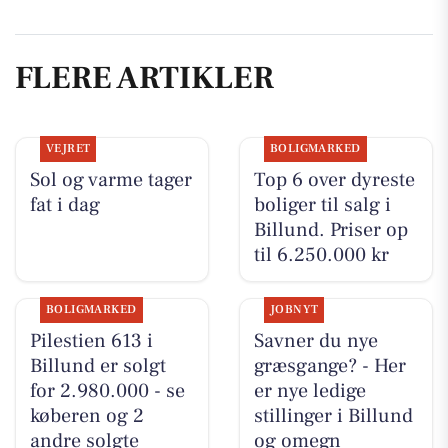
FLERE ARTIKLER
VEJRET
BOLIGMARKED
Sol og varme tager
Top 6 over dyreste
fat i dag
boliger til salg i
Billund. Priser op
til 6.250.000 kr
BOLIGMARKED
JOBNYT
Pilestien 613 i
Savner du nye
Billund er solgt
græsgange? - Her
for 2.980.000 - se
er nye ledige
køberen og 2
stillinger i Billund
andre solgte
og omegn