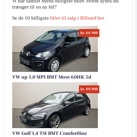
Vi har samlet byens billigste biler. Hvem synes du
trænger til en ny bil?
Se de 10 billigste
biler til salg i Billund her
kr. 64.900
VW up 1,0 MPI BMT Move 60HK 5d
kr. 89.900
VW Golf 1,4 TSI BMT Comfortline