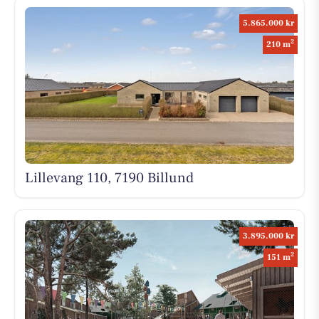
5.865.000 kr
2
210 m
Lillevang 110, 7190 Billund
3.895.000 kr
2
151 m