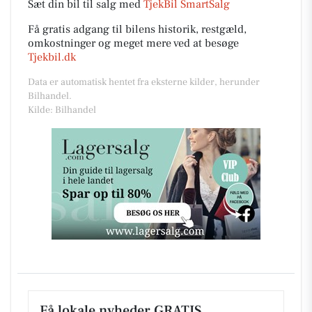
Sæt din bil til salg med
TjekBil SmartSalg
Få gratis adgang til bilens historik, restgæld,
omkostninger og meget mere ved at besøge
Tjekbil.dk
Data er automatisk hentet fra eksterne kilder, herunder
Bilhandel.
Kilde: Bilhandel
Få lokale nyheder GRATIS