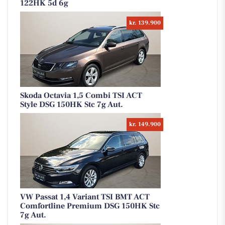
122HK 5d 6g
kr. 139.900
Skoda Octavia 1,5 Combi TSI ACT
Style DSG 150HK Stc 7g Aut.
kr. 149.900
VW Passat 1,4 Variant TSI BMT ACT
Comfortline Premium DSG 150HK Stc
7g Aut.