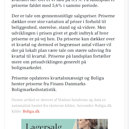
priserne faldet med 5,6% i samme periode.
Der er tale om gennemsnitlige salgspriser. Priserne
dækker over stor variation af priser i forhold til
beliggenhed, størrelse, stand og så videre. Men
udviklingen i prisen givet et godt indtryk af hvor
priserne er på vej hen. Da priserne kun dækker over
et kvartal og dermed et begrænset antal villaer vil
der på lokalt plan være tale om større udsving fra
kvartal til kvartal. Priserne på landsplan fortæller
mere om prisudviklingen generelt på
boligmarkedet.
Priserne opdateres kvartalsmæssigt og Boliga
henter priserne fra Finans Danmarks
Boligmarkedsstatistik.
Denne artikel er skrevet af Mattias Sundroos og data er
automatisk hentet fra eksterne kilder, herunder Boliga.dk.
Kilde:
Boliga.dk