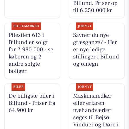
Billund. Priser op
til 6.250.000 kr
BOLIGMARKED
JOBNYT
Pilestien 613 i
Savner du nye
Billund er solgt
græsgange? - Her
for 2.980.000 - se
er nye ledige
køberen og 2
stillinger i Billund
andre solgte
og omegn
boliger
BILER
JOBNYT
De billigste biler i
Maskinsnedker
Billund - Priser fra
eller erfaren
64.900 kr
træhåndværker
søges til Bøjsø
Vinduer og Døre i