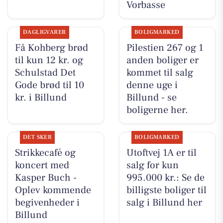
Vorbasse
DAGLIGVARER
BOLIGMARKED
Få Kohberg brød
Pilestien 267 og 1
til kun 12 kr. og
anden boliger er
Schulstad Det
kommet til salg
Gode brød til 10
denne uge i
kr. i Billund
Billund - se
boligerne her.
DET SKER
BOLIGMARKED
Strikkecafé og
Utoftvej 1A er til
koncert med
salg for kun
Kasper Buch -
995.000 kr.: Se de
Oplev kommende
billigste boliger til
begivenheder i
salg i Billund her
Billund