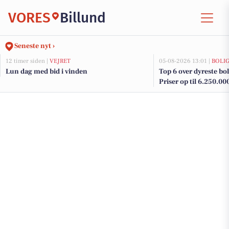
VORES
Billund
Seneste nyt ›
12 timer siden |
VEJRET
05-08-2026 13:01 |
BOLI
Lun dag med bid i vinden
Top 6 over dyreste boli
Priser op til 6.250.00