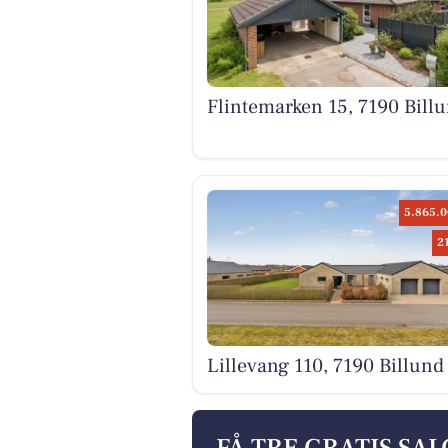
Flintemarken 15, 7190 Bill
5.865.0
2
Lillevang 110, 7190 Billund