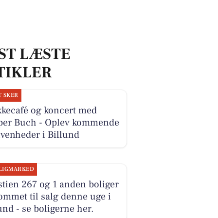
ST LÆSTE
TIKLER
T SKER
kkecafé og koncert med
per Buch - Oplev kommende
venheder i Billund
LIGMARKED
stien 267 og 1 anden boliger
ommet til salg denne uge i
und - se boligerne her.