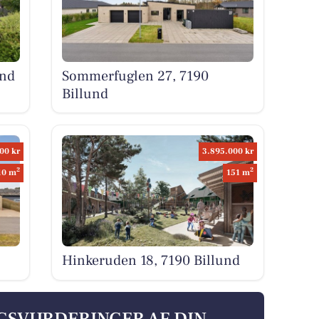
und
Sommerfuglen 27, 7190
Billund
00 kr
3.895.000 kr
2
2
10 m
151 m
Hinkeruden 18, 7190 Billund