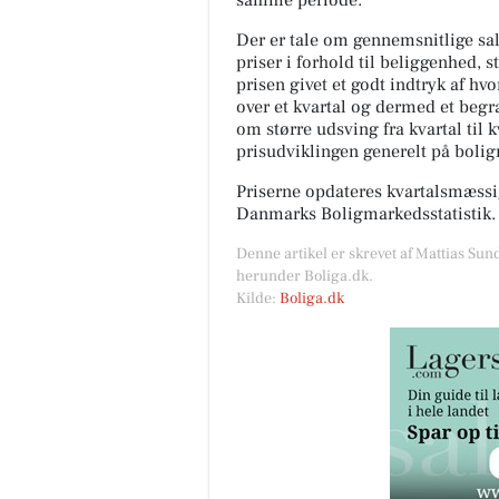
samme periode.
Der er tale om gennemsnitlige salg
priser i forhold til beliggenhed, s
prisen givet et godt indtryk af hv
over et kvartal og dermed et begræ
om større udsving fra kvartal til 
prisudviklingen generelt på boli
Priserne opdateres kvartalsmæssig
Danmarks Boligmarkedsstatistik.
Denne artikel er skrevet af Mattias Sun
herunder Boliga.dk.
Kilde:
Boliga.dk