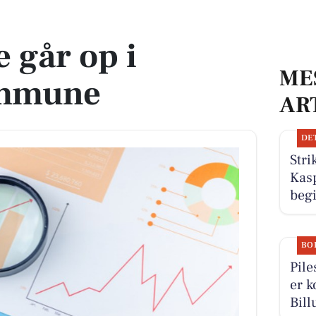
e
 går op i
ME
ommune
AR
DE
Stri
Kas
begi
BO
Pile
er k
Bill