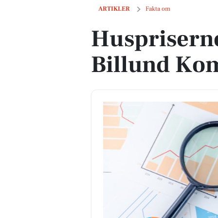
Huspriserne går op i Billund Kommun
ARTIKLER
Fakta om
Huspriserne
Billund K