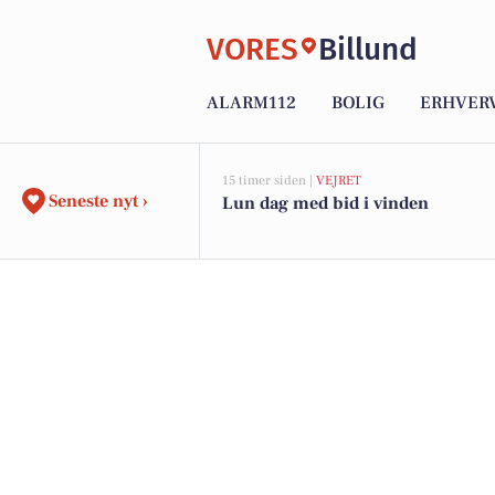
VORES
Billund
ALARM112
BOLIG
ERHVER
15 timer siden |
VEJRET
Seneste nyt ›
Lun dag med bid i vinden