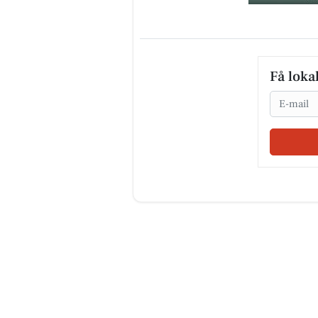
Få loka
Email