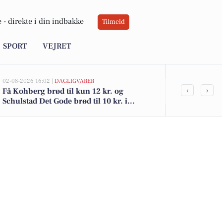
 -
direkte i din indbakke
Tilmeld
SPORT
VEJRET
02-08-2026 16:02 |
DAGLIGVARER
02-08-2026 15:09
‹
›
Få Kohberg brød til kun 12 kr. og
Pilestien 613
Schulstad Det Gode brød til 10 kr. i
2.980.000 - 
Billund
boliger