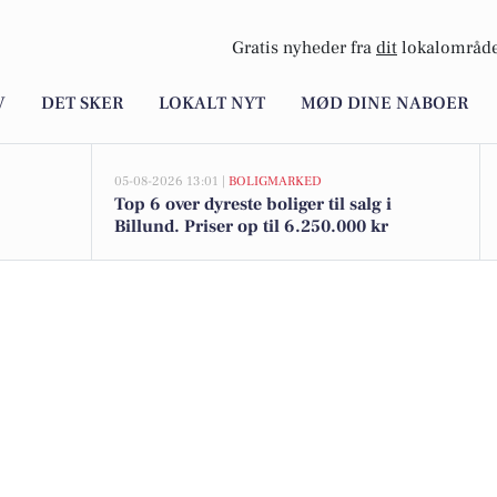
Gratis nyheder fra
dit
lokalområde
V
DET SKER
LOKALT NYT
MØD DINE NABOER
05-08-2026 13:01 |
BOLIGMARKED
Top 6 over dyreste boliger til salg i
Billund. Priser op til 6.250.000 kr