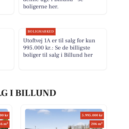
boligerne her.
BOLIGMARKED
Utoftvej 1A er til salg for kun
995.000 kr.: Se de billigste
boliger til salg i Billund her
LG I BILLUND
00 kr
5.995.000 kr
2
2
46 m
206 m