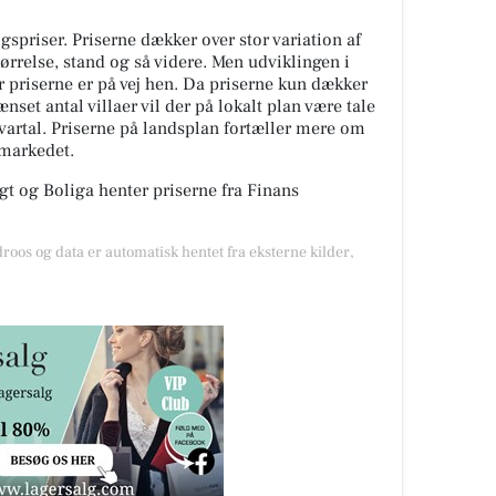
spriser. Priserne dækker over stor variation af
tørrelse, stand og så videre. Men udviklingen i
or priserne er på vej hen. Da priserne kun dækker
nset antal villaer vil der på lokalt plan være tale
kvartal. Priserne på landsplan fortæller mere om
gmarkedet.
t og Boliga henter priserne fra Finans
droos og data er automatisk hentet fra eksterne kilder,