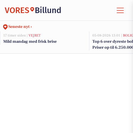
VORES
Billund
Seneste nyt ›
17 timer siden |
VEJRET
05-08-2026 13:01 |
BOLI
Mild mandag med frisk brise
Top 6 over dyreste boli
Priser op til 6.250.00