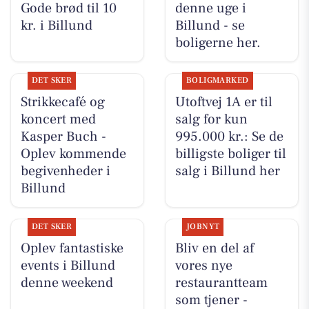
Gode brød til 10
denne uge i
kr. i Billund
Billund - se
boligerne her.
DET SKER
BOLIGMARKED
Strikkecafé og
Utoftvej 1A er til
koncert med
salg for kun
Kasper Buch -
995.000 kr.: Se de
Oplev kommende
billigste boliger til
begivenheder i
salg i Billund her
Billund
DET SKER
JOBNYT
Oplev fantastiske
Bliv en del af
events i Billund
vores nye
denne weekend
restaurantteam
som tjener -