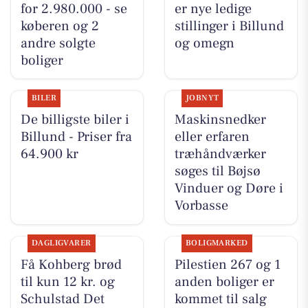
for 2.980.000 - se
er nye ledige
køberen og 2
stillinger i Billund
andre solgte
og omegn
boliger
BILER
JOBNYT
De billigste biler i
Maskinsnedker
Billund - Priser fra
eller erfaren
64.900 kr
træhåndværker
søges til Bøjsø
Vinduer og Døre i
Vorbasse
DAGLIGVARER
BOLIGMARKED
Få Kohberg brød
Pilestien 267 og 1
til kun 12 kr. og
anden boliger er
Schulstad Det
kommet til salg