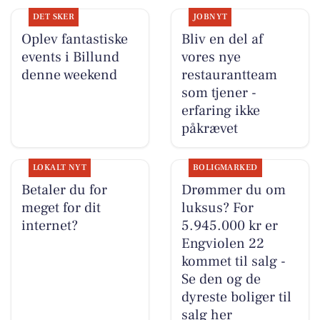
DET SKER
JOBNYT
Oplev fantastiske
Bliv en del af
events i Billund
vores nye
denne weekend
restaurantteam
som tjener -
erfaring ikke
påkrævet
LOKALT NYT
BOLIGMARKED
Betaler du for
Drømmer du om
meget for dit
luksus? For
internet?
5.945.000 kr er
Engviolen 22
kommet til salg -
Se den og de
dyreste boliger til
salg her