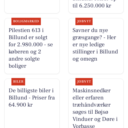
til 6.250.000 kr
BOLIGMARKED
JOBNYT
Pilestien 613 i
Savner du nye
Billund er solgt
græsgange? - Her
for 2.980.000 - se
er nye ledige
køberen og 2
stillinger i Billund
andre solgte
og omegn
boliger
BILER
JOBNYT
De billigste biler i
Maskinsnedker
Billund - Priser fra
eller erfaren
64.900 kr
træhåndværker
søges til Bøjsø
Vinduer og Døre i
Vorbasse