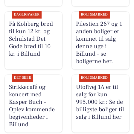
DAGLIGVARER
BOLIGMARKED
Få Kohberg brød
Pilestien 267 og 1
til kun 12 kr. og
anden boliger er
Schulstad Det
kommet til salg
Gode brød til 10
denne uge i
kr. i Billund
Billund - se
boligerne her.
DET SKER
BOLIGMARKED
Strikkecafé og
Utoftvej 1A er til
koncert med
salg for kun
Kasper Buch -
995.000 kr.: Se de
Oplev kommende
billigste boliger til
begivenheder i
salg i Billund her
Billund