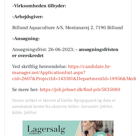
-Virksomheden tilbyder:
-Arbejdsgiver:
Billund Aquaculture A/S, Montanavej 2, 7190 Billund
-Ansøgning:
Ansøgningsfrist: 26-06-2023;
- ansøgningsfristen
er overskredet
Ved skriftlig henvendelse:
https://candidate.hr-
manager.net/ApplicationInit.aspx?
cid=2607&ProjectId=143581&DepartmentId=18956&Medi
Se mere her:
https://job.jobnet.dk/find-job/5835080
Denne artikel er skrevet af Emilie Bjergegaard og data er
automatisk hentet fra eksterne kilder, herunder JobNet.
Kilde: JobNet