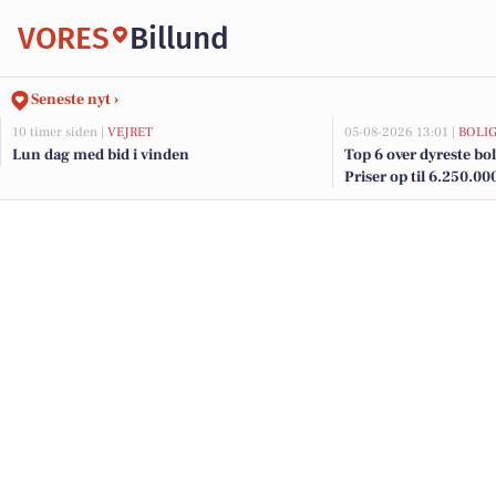
VORES
Billund
Seneste nyt ›
10 timer siden |
VEJRET
05-08-2026 13:01 |
BOLI
Lun dag med bid i vinden
Top 6 over dyreste boli
Priser op til 6.250.00