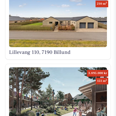
2
210 m
Lillevang 110, 7190 Billund
3.895.000 kr
2
151 m