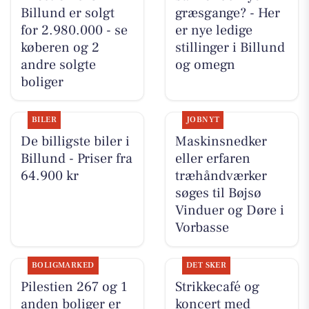
Billund er solgt
græsgange? - Her
for 2.980.000 - se
er nye ledige
køberen og 2
stillinger i Billund
andre solgte
og omegn
boliger
BILER
JOBNYT
De billigste biler i
Maskinsnedker
Billund - Priser fra
eller erfaren
64.900 kr
træhåndværker
søges til Bøjsø
Vinduer og Døre i
Vorbasse
BOLIGMARKED
DET SKER
Pilestien 267 og 1
Strikkecafé og
anden boliger er
koncert med