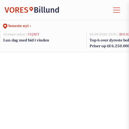
VORES
Billund
Seneste nyt ›
15 timer siden |
VEJRET
05-08-2026 13:01 |
BOLI
Lun dag med bid i vinden
Top 6 over dyreste boli
Priser op til 6.250.00