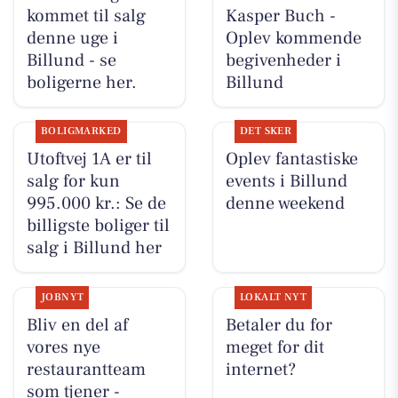
kommet til salg
Kasper Buch -
denne uge i
Oplev kommende
Billund - se
begivenheder i
boligerne her.
Billund
BOLIGMARKED
DET SKER
Utoftvej 1A er til
Oplev fantastiske
salg for kun
events i Billund
995.000 kr.: Se de
denne weekend
billigste boliger til
salg i Billund her
JOBNYT
LOKALT NYT
Bliv en del af
Betaler du for
vores nye
meget for dit
restaurantteam
internet?
som tjener -