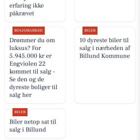
erfaring ikke
påkrævet
BOLIGMARKED
BILER
Drømmer du om
10 dyreste biler til
luksus? For
salg i nærheden af
5.945.000 kr er
Billund Kommune
Engviolen 22
kommet til salg -
Se den og de
dyreste boliger til
salg her
BILER
Biler netop sat til
salg i Billund