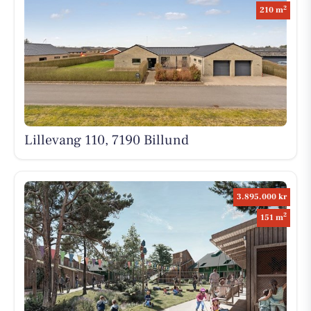
2
210 m
Lillevang 110, 7190 Billund
3.895.000 kr
2
151 m