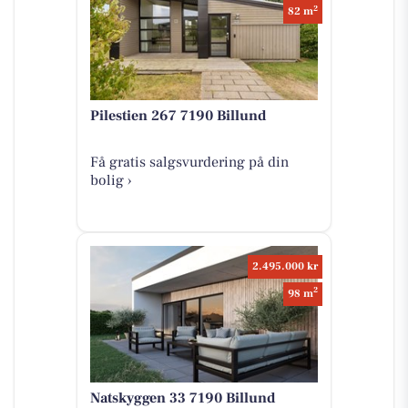
2
82 m
Pilestien 267 7190 Billund
Få gratis salgsvurdering på din
bolig ›
2.495.000 kr
2
98 m
Natskyggen 33 7190 Billund