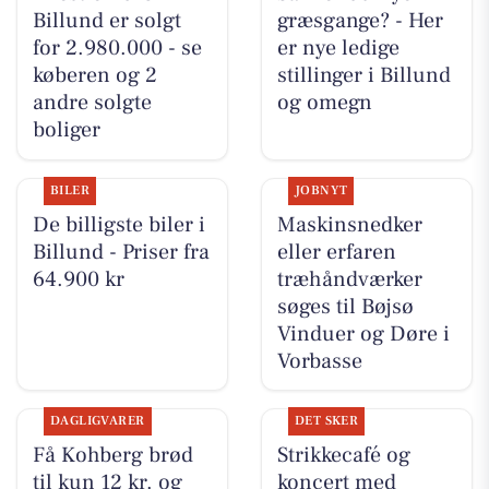
Billund er solgt
græsgange? - Her
for 2.980.000 - se
er nye ledige
køberen og 2
stillinger i Billund
andre solgte
og omegn
boliger
BILER
JOBNYT
De billigste biler i
Maskinsnedker
Billund - Priser fra
eller erfaren
64.900 kr
træhåndværker
søges til Bøjsø
Vinduer og Døre i
Vorbasse
DAGLIGVARER
DET SKER
Få Kohberg brød
Strikkecafé og
til kun 12 kr. og
koncert med