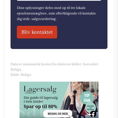
Dine oplysninger deles med op til tre lokale
ejendomsmæglere, som efterfølgende vil kontakte
dig vedr. salgsvurdering.
Bliv kontaktet
Data er automatisk hentet fra eksterne kilder, herunder
Boliga.
Kilde: Boliga