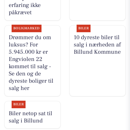
erfaring ikke
påkrævet
BOLIGMARKED
BILER
Drømmer du om
10 dyreste biler til
luksus? For
salg i nærheden af
5.945.000 kr er
Billund Kommune
Engviolen 22
kommet til salg -
Se den og de
dyreste boliger til
salg her
BILER
Biler netop sat til
salg i Billund