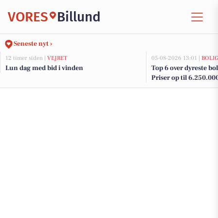
VORES
Billund
Seneste nyt ›
12 timer siden |
VEJRET
05-08-2026 13:01 |
BOLI
Lun dag med bid i vinden
Top 6 over dyreste boli
Priser op til 6.250.00