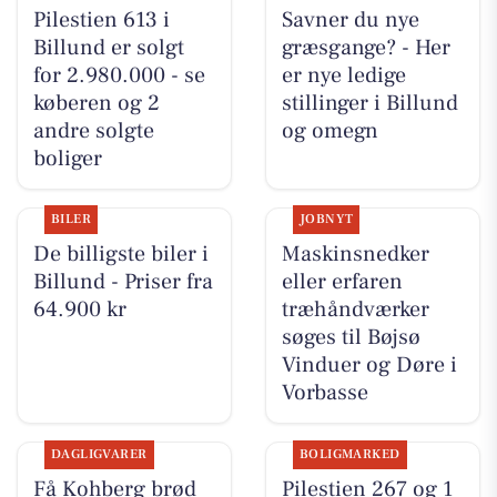
Pilestien 613 i
Savner du nye
Billund er solgt
græsgange? - Her
for 2.980.000 - se
er nye ledige
køberen og 2
stillinger i Billund
andre solgte
og omegn
boliger
BILER
JOBNYT
De billigste biler i
Maskinsnedker
Billund - Priser fra
eller erfaren
64.900 kr
træhåndværker
søges til Bøjsø
Vinduer og Døre i
Vorbasse
DAGLIGVARER
BOLIGMARKED
Få Kohberg brød
Pilestien 267 og 1