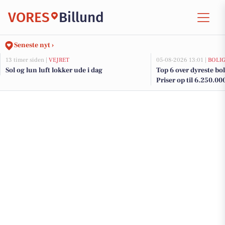
VORES
Billund
Seneste nyt ›
13 timer siden |
VEJRET
05-08-2026 13:01 |
BOLI
Sol og lun luft lokker ude i dag
Top 6 over dyreste boli
Priser op til 6.250.00