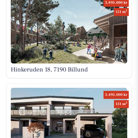
3.895.000 kr
2
151 m
Hinkeruden 18, 7190 Billund
3.495.000 kr
2
131 m