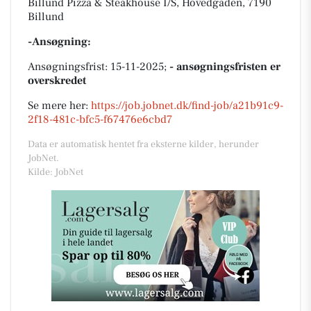
Billund Pizza & Steakhouse I/S, Hovedgaden, 7190
Billund
-Ansøgning:
Ansøgningsfrist: 15-11-2025;
- ansøgningsfristen er
overskredet
Se mere her:
https://job.jobnet.dk/find-job/a21b91c9-
2f18-481c-bfc5-f67476e6cbd7
Data er automatisk hentet fra eksterne kilder, herunder
JobNet.
Kilde: JobNet