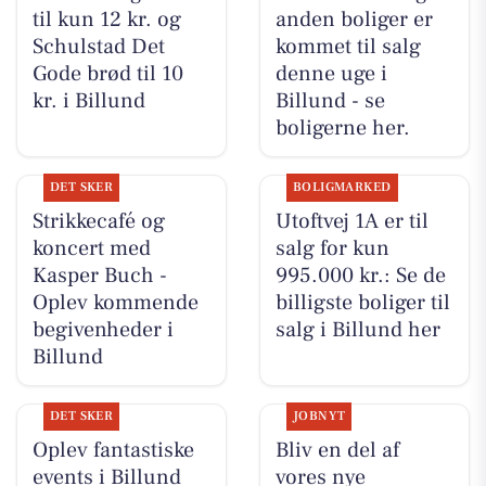
til kun 12 kr. og
anden boliger er
Schulstad Det
kommet til salg
Gode brød til 10
denne uge i
kr. i Billund
Billund - se
boligerne her.
DET SKER
BOLIGMARKED
Strikkecafé og
Utoftvej 1A er til
koncert med
salg for kun
Kasper Buch -
995.000 kr.: Se de
Oplev kommende
billigste boliger til
begivenheder i
salg i Billund her
Billund
DET SKER
JOBNYT
Oplev fantastiske
Bliv en del af
events i Billund
vores nye